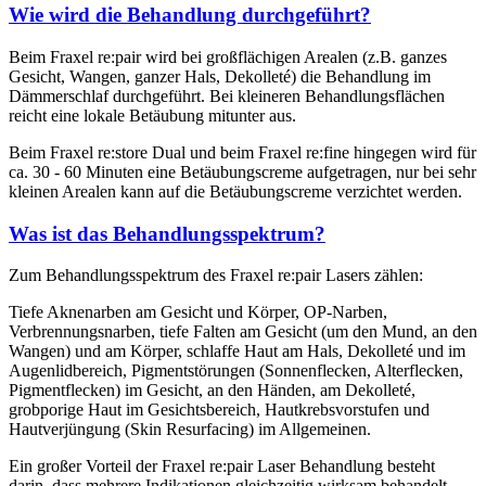
Wie wird die Behandlung durchgeführt?
Beim Fraxel re:pair wird bei großflächigen Arealen (z.B. ganzes
Gesicht, Wangen, ganzer Hals, Dekolleté) die Behandlung im
Dämmerschlaf durchgeführt. Bei kleineren Behandlungsflächen
reicht eine lokale Betäubung mitunter aus.
Beim Fraxel re:store Dual und beim Fraxel re:fine hingegen wird für
ca. 30 - 60 Minuten eine Betäubungscreme aufgetragen, nur bei sehr
kleinen Arealen kann auf die Betäubungscreme verzichtet werden.
Was ist das Behandlungsspektrum?
Zum Behandlungsspektrum des Fraxel re:pair Lasers zählen:
Tiefe Aknenarben am Gesicht und Körper, OP-Narben,
Verbrennungsnarben, tiefe Falten am Gesicht (um den Mund, an den
Wangen) und am Körper, schlaffe Haut am Hals, Dekolleté und im
Augenlidbereich, Pigmentstörungen (Sonnenflecken, Alterflecken,
Pigmentflecken) im Gesicht, an den Händen, am Dekolleté,
grobporige Haut im Gesichtsbereich, Hautkrebsvorstufen und
Hautverjüngung (Skin Resurfacing) im Allgemeinen.
Ein großer Vorteil der Fraxel re:pair Laser Behandlung besteht
darin, dass mehrere Indikationen gleichzeitig wirksam behandelt