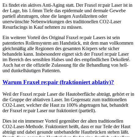
Es findet ein aktives Anti-Aging statt. Der Fraxel re:pair Laser ist in
der Lage, bis 1.6mm Tiefe das epidermale und dermale Gewebe
partiell abzutragen, ohne die langen Ausfallzeiten oder
unerwünschte Nebenwirkungen des traditionellen CO2-Laser
Resurfacings in Kauf nehmen zu müssen.
Ein weiterer Vorteil des Original Fraxel re:pair Lasers ist sein
patentiertes Rollensystem am Handstück, mit dem man vollkommen
gleichmäßig alle Regionen des gesamten Körpers sehr sicher
behandeln kann. Insbesondere eignet sich der Fraxel re:pair Laser
im Bereich des sensiblen Halses und des empfindlichen Dekolleté.
Auch hat er die offizielle Zulassung für die Behandlung von hell-
und dunkelhäutigen Patienten.
Warum Fraxel re:pair (fraktioniert ablativ)?
Weil der Fraxel re:pair Laser die Hautoberfläche abträgt, gehört er in
die Gruppe der ablativen Laser. Im Gegensatz zum traditionellen
CO2-Laser, welcher die Haut zu 100% abgetragen hat, behandelt
der Fraxel re:pair Laser nur fraktioniert (partiell).
Dies ist ein immenser Vorteil gegenüber der alten traditionellen
CO2-Laser-Methode. Fraktioniert heißt, dass er nur Teile der Haut
abträgt und dabei gesunde unbehandelte Hautbrücken stehen läßt.