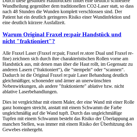
Durch diese gesunden Hautbrücken findet eine deutlich schnellere
Wundheilung gegenüber dem traditionellen CO2-Laser statt, so dass
nach 48 Stunden die Wunden komplett verschlossen sind. Der
Patient hat ein deutlich geringeres Risiko einer Wundinfektion und
eine deutlich kürzere Ausfallzeit.
Warum Original Fraxel re:pair Handstück und
nicht "fraktioniert"?
Alle Fraxel Laser (Fraxel re:pair, Fraxel re.store Dual und Fraxel re-
fine) zeichnen sich durch ihre charakteristischen Rollen vorne am
Handstück aus, mit denen man über die Haut rollt, im Gegensatz zu
anderen Lasern (“fraktioniert“), die “stempeln“ oder “scannen“.
Dadurch ist die Original Fraxel re:pair Laser Behandung deutlich
gleichmäßiger, schonender und ärmer an unerwünschten
Nebenwirkungen, als andere "fraktionierte" ablative bzw. nicht
ablative Laserbehandlungen.
Dies ist vergleichbar mit einem Maler, der eine Wand mit einer Rolle
ganz homogen streicht, anstatt mit einem Schwamm die Farbe
ungleichmäßig auf die Wand tupft. Durch das ungleichmäßige
Tupfen mit einem Schwamm besteht das Risiko der Überlappung an
manchen Stellen, was immer mit einem Risiko der Überhitzung des
Gewebes einhergeht.