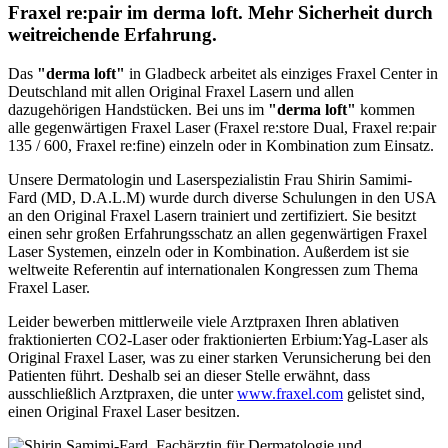
Fraxel re:pair im derma loft. Mehr Sicherheit durch
weitreichende Erfahrung.
Das
"derma loft"
in Gladbeck arbeitet als einziges Fraxel Center in
Deutschland mit allen Original Fraxel Lasern und allen
dazugehörigen Handstücken. Bei uns im
"derma loft"
kommen
alle gegenwärtigen Fraxel Laser (Fraxel re:store Dual, Fraxel re:pair
135 / 600, Fraxel re:fine) einzeln oder in Kombination zum Einsatz.
Unsere Dermatologin und Laserspezialistin Frau Shirin Samimi-
Fard (MD, D.A.L.M) wurde durch diverse Schulungen in den USA
an den Original Fraxel Lasern trainiert und zertifiziert. Sie besitzt
einen sehr großen Erfahrungsschatz an allen gegenwärtigen Fraxel
Laser Systemen, einzeln oder in Kombination. Außerdem ist sie
weltweite Referentin auf internationalen Kongressen zum Thema
Fraxel Laser.
Leider bewerben mittlerweile viele Arztpraxen Ihren ablativen
fraktionierten CO2-Laser oder fraktionierten Erbium:Yag-Laser als
Original Fraxel Laser, was zu einer starken Verunsicherung bei den
Patienten führt. Deshalb sei an dieser Stelle erwähnt, dass
ausschließlich Arztpraxen, die unter
www.fraxel.com
gelistet sind,
einen Original Fraxel Laser besitzen.