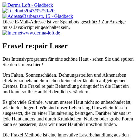
0
20
43
/
957
59
-
20
Barbarastr. 15 · Gladbeck
Diese E-Mail-Adresse ist vor Spambots geschützt! Zur Anzeige
muss JavaScript eingeschaltet sein.
www.derma-loft.de
Fraxel re:pair Laser
Das Intensivprogramm für eine schöne Haut - sehen Sie und spüren
Sie den Unterschied!
Um Falten, Sonnenschäden, Dehnungsstreifen und Aknenarben
effektiv zu behandeln reichen keine oberflächlich aufgetragenen
Cremes. Die Fraxel re:pair Behandlung dringt tief in die Haut ein
und kann so Ihr Hautbild deutlich verändern.
Es gibt viele Gründe, warum unsere Haut nicht so unbeschadet ist,
wie in der Jugend. Wir sind unser Leben lang Umwelteinflüssen
ausgesetzt, die zu einer Hautalterung beitragen. Darüber hinaus ist
jede Haut anders und durch Krankheiten, Narben oder grobe Poren
kann es passieren, dass wir unser Hautbild unschön finden.
Die Fraxel Methode ist eine innovative Laserbehandlung aus den